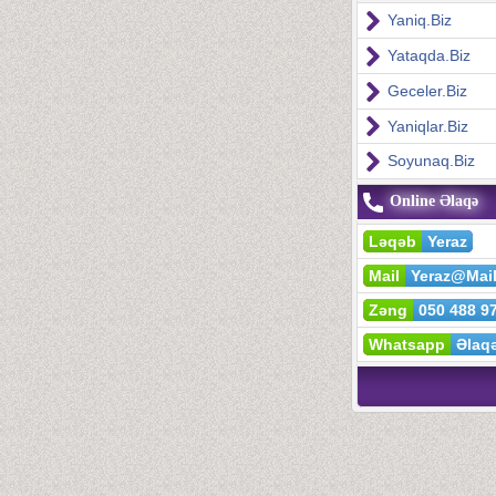
Yaniq.Biz
Yataqda.Biz
Geceler.Biz
Yaniqlar.Biz
Soyunaq.Biz
Online Əlaqə
Ləqəb
Yeraz
Mail
Yeraz@Mai
Zəng
050 488 9
Whatsapp
Əlaq