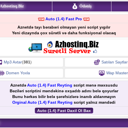
Azhostinq.Biz
Ödəniş
Auto (1.4) Fast Pro
Aznetdə tayı bərabəri olmayan yeni script yıgılır
Yeni dizaynda çox sürətli və daha funksiyonal olacaq
Mp3 Axtar
(
381
)
Satılan Saytlar
Domen Yoxla
Wap Master
Aznetdə
Auto (1.4) Fast Reyting
script mənə məxsusdu
Bəziləri scriptini məndəkinə oxşadıb adını belə qoyurlar
Bunu hərkəs bilir belə şərəfsizlərə inanıb aldanmayın
Orginal Auto (1.4) Fast Reyting
script yalnız məndədi
Auto (1.4) Fast Daxil Ol Bax