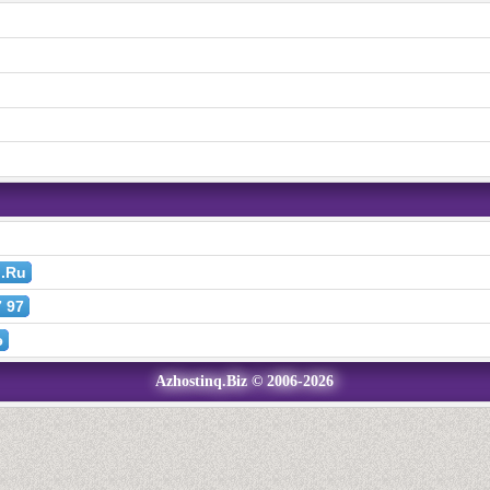
l.Ru
7 97
ə
Azhostinq.Biz © 2006-2026