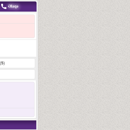
Əlaqə
(
5
)