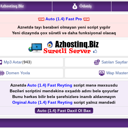
Azhostinq.Biz
Ödəniş
Auto (1.4) Fast Pro
Aznetdə tayı bərabəri olmayan yeni script yıgılır
Yeni dizaynda çox sürətli və daha funksiyonal olacaq
Mp3 Axtar
(
943
)
Satılan Saytlar
Domen Yoxla
Wap Master
Aznetdə
Auto (1.4) Fast Reyting
script mənə məxsusdu
Bəziləri scriptini məndəkinə oxşadıb adını belə qoyurlar
Bunu hərkəs bilir belə şərəfsizlərə inanıb aldanmayın
Orginal Auto (1.4) Fast Reyting
script yalnız məndədi
Auto (1.4) Fast Daxil Ol Bax