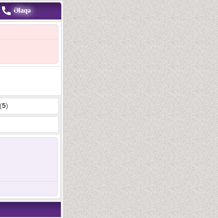
Əlaqə
(
5
)