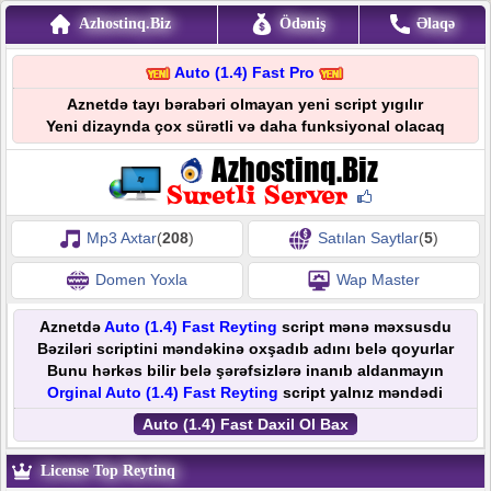
Azhostinq.Biz
Ödəniş
Əlaqə
Auto (1.4) Fast Pro
Aznetdə tayı bərabəri olmayan yeni script yıgılır
Yeni dizaynda çox sürətli və daha funksiyonal olacaq
Mp3 Axtar
(
208
)
Satılan Saytlar
(
5
)
Domen Yoxla
Wap Master
Aznetdə
Auto (1.4) Fast Reyting
script mənə məxsusdu
Bəziləri scriptini məndəkinə oxşadıb adını belə qoyurlar
Bunu hərkəs bilir belə şərəfsizlərə inanıb aldanmayın
Orginal Auto (1.4) Fast Reyting
script yalnız məndədi
Auto (1.4) Fast Daxil Ol Bax
License Top Reytinq