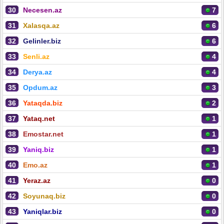
30
Necesen.az
7
31
Xalasqa.az
6
32
Gelinler.biz
6
33
Senli.az
4
34
Derya.az
4
35
Opdum.az
3
36
Yataqda.biz
2
37
Yataq.net
1
38
Emostar.net
1
39
Yaniq.biz
1
40
Emo.az
1
41
Yeraz.az
0
42
Soyunaq.biz
0
43
Yaniqlar.biz
0