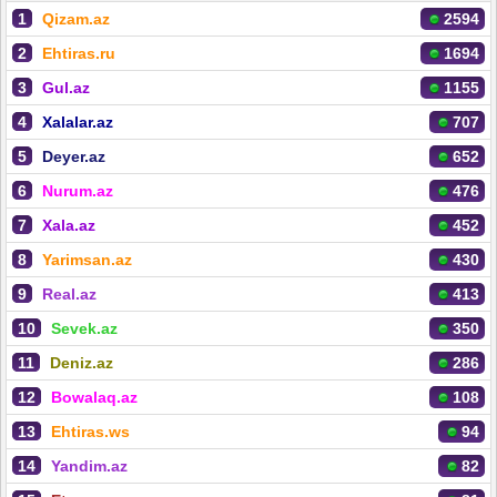
1
Qizam.az
2594
2
Ehtiras.ru
1694
3
Gul.az
1155
4
Xalalar.az
707
5
Deyer.az
652
6
Nurum.az
476
7
Xala.az
452
8
Yarimsan.az
430
9
Real.az
413
10
Sevek.az
350
11
Deniz.az
286
12
Bowalaq.az
108
13
Ehtiras.ws
94
14
Yandim.az
82