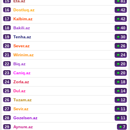
15
Eta.az
81
16
Dostluq.az
42
17
Kalbim.az
42
18
Bakili.az
40
19
Tenha.az
30
20
Sever.az
26
21
Wirinim.az
24
22
Biq.az
20
23
Caniq.az
20
24
Zorla.az
18
25
Dul.az
14
26
Tuzam.az
12
27
Sevir.az
11
28
Gozelsen.az
11
29
Aynure.az
7